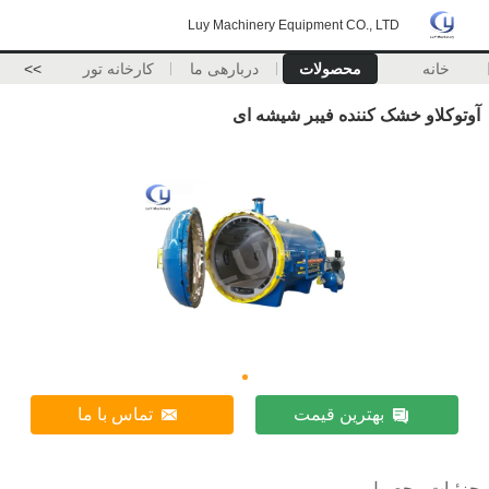
Luy Machinery Equipment CO., LTD
خانه
محصولات
دربارهی ما
کارخانه تور
>>
آوتوکلاو خشک کننده فیبر شیشه ای
بهترین قیمت
تماس با ما
جزئیات محصول