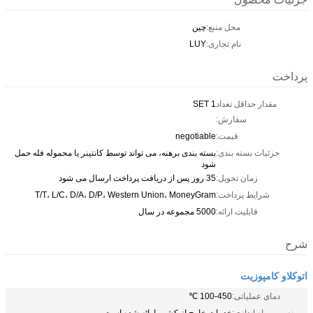
محل منبع:
چین
نام تجاری:
LUY
پرداخت
مقدار حداقل تعداد
1 SET
سفارش:
قیمت:
negotiable
جزئیات بسته بندی:
بسته بندی برهنه، می تواند توسط کانتینر یا محموله فله حمل
شود
زمان تحویل:
35 روز پس از دریافت پرداخت ارسال می شود
شرایط پرداخت:
T/T، L/C، D/A، D/P، Western Union، MoneyGram
قابلیت ارائه:
5000 مجموعه در سال
شرح
اتوکلاو کامپوزیت
دمای عملیاتی:
100-450 ℃
نصب و راه اندازی:
خدمات خارج از کشور ارائه شده است