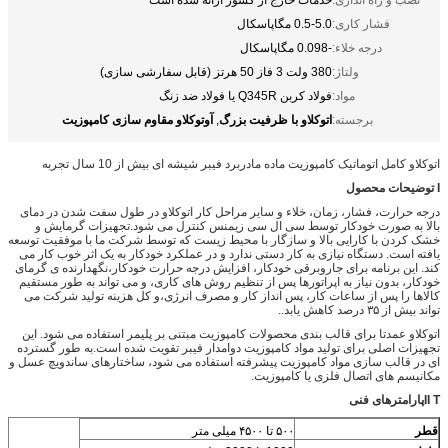
فشار کاری:
0.5-5.0 مگاپاسکال
درجه خلاء:
-0.098 مگاپاسکال
ولتاژ:
380 ولت 3 فاز 50 هرتز (قابل سفارشی سازی)
مواد:
فولاد کربن Q345R یا فولاد ضد زنگ
اتوکلاو با ظرفیت بزرگ
آوتوکلاو مقاوم سازی کامپوزیت
برجسته:
,
اتوکلاو کامل اتوماتیک کامپوزیت ماده مادربرد فیبر شیشه ای بیش از 10 سال تجربه
I توضیحات محصول
درجه حرارت، فشار، زمان، خلاء و سایر مراحل کار اتوکلاو در طول سفت شدن در دمای
بالا به صورت خودکار توسط سی ال سی زیمنس کنترل می شود.تجهیزات گرمایش و
خشک کردن با کارایی بالا و سازگار با محیط زیست که توسط شرکت ما با موفقیت توسعه
یافته است. دستگاه نیازی به کار دستی ندارد و در عملکرد خودکار به یک اثر خوب کار می
کند. این برنامه برای جاروبرقی خودکار، افزایش درجه حرارت خودکار،نگهدارنده ی گرمای
خودکار، بدون نیاز به اپراتورها پس از تنظیم روش های کاری، و می تواند به طور مستقیم
کالاها را پس از ساعات کار، پس انداز کار و مصرف انرژی،و کل هزینه تولید شرکت می
تواند بیش از ۳۵ درصد کاهش یابد..
اتوکلاو عمدتا برای قالب بندی محصولات کامپوزیت مبتنی بر پلیمر استفاده می شود. این
تجهیزات اصلی برای تولید مواد کامپوزیت دوامدار فیبر تقویت شده است.به طور گسترده
ای در قالب سازی مواد کامپوزیت پیشرفته استفاده می شود، ساختارهای ساندویچ عسل و
مکانیسم های اتصال فلزی یا کامپوزیت.
II T
پارامترهای فنی
قطر
۵۰۰ تا ۴۵۰۰ میلی متر