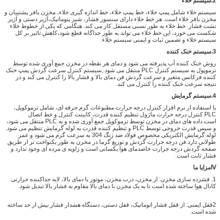
2.
سیستم خلاء
سیستم خلاء شامل پمپ خلاء، خط پمپ خلاء، خط اندازه گیری خلاء، مخزن بافر پشتیبان و
مخزن بافر خلاء است. هر خط خلاء دارای سنسور فشار، شیر پنوماتیک،آژیر دستی و آژیر
نشت فشار. خط خلاء به طور نسبی مستقل کار می کند. هنگامی که یکی از خطوط خلاء
شکست می خورد، این خط خلاء می تواند به طور جداگانه قطع شود،کاهش تاثیر بر کل
سیستم خلاء و تضمین ثبات و ایمنی سیستم خلاء.
3.
سیستم خنک کننده
روش خنک کننده آب پذیرفته می شود و دمای هر نقطه در مخزن جمع آوری شده توسط
ترموپول به سیستم کنترل PLC منتقل می شود.,سیستم کنترل سرعت گردش پمپ خنک
کننده فرکانس متغیر و سرعت گردش فن دمای بالا و فشار بالا را کنترل می کند و در
نتیجه سرعت خنک کننده را کنترل می کند.
4.
سیستم گرمایش
با استفاده از نرم افزار کنترل درجه حرارت مطبوعات گرم حرفه ای، شامل ترموکوپل،
PLC کنترل درجه حرارت ماژول تنظیم کننده قدرت، کابینت کنترل و خط اتصال
است.داده های دمای در مخزن توسط ترموکوپل جمع آوری شده و به PLC منتقل می شود،
و سپس قدرت خروجی توسط PLC و تنظیم کننده قدرت به لوله گرمایش تنظیم می شود.
لوله گرمایش الکتریکی مخصوص فولاد ضد زنگ 304 به سرعت گرم می شود و عمر
طولانی دارد.فن درجه حرارت گردش و توزیع گرما در مخزن به طور یکنواخت تر از طریق
صفحه گردش درجه حرارت خاصدمای هوا یکسانی است و زاویه ی مرده ای وجود ندارد و
فشار ثابت است.
Ⅳ
مزایا ما
1. فشرده سازی مخزن: از مخزن، درب مخزن، موتور با دمای بالا، لایه جداکننده حرارتی
کانال هوا ساخته شده است تا به یک مخزن با دمای بالا مقاوم به فشار بالا تبدیل شود.
2قفل ایمنی: از قفل فشار اتوماتیک، قفل دستی، دستگاه هشدار فشار بیش از حد ساخته
شده است.