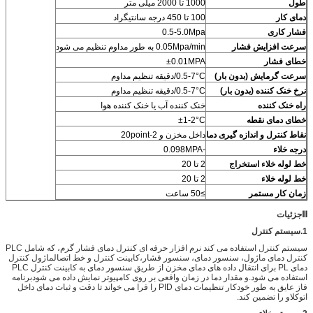
طول
1000 تا 2000 میلی متر
دمای کار
100 تا 450 درجه سانتیگراد
فشار کاری
0.5-5.0Mpa
سرعت افزایش فشار
0.05Mpa/min به طور مداوم تنظیم می شود
خطای فشار
±0.01MPA
سرعت گرمایش (بدون بار)
0.5-7°C/دقیقه تنظیم مداوم
نرخ خنک کننده (بدون بار)
0.5-7°C/دقیقه تنظیم مداوم
راه خنک کننده
خنک کننده آب یا خنک کننده هوا
خطای دمای نقطه
±1-2°C
نقاط کنترل و اندازه گیری دما
داخل مخزن و 2-20point
درجه خلاء
-0.098MPA
خط لوله خلاء استخراج
2 تا 20
خط لوله خلاء
2 تا 20
زمان کار مستمر
≥50 ساعت
Ⅲ
جزئیات
1.
سیستم کنترل
سیستم کنترل استفاده می کند نرم افزار حرفه ای کنترل دمای فشار گرم، که شامل PLC
کنترل دمای ماژول، سنسور دمای، سنسور فشار،کابینت کنترل و خط اتصالماژول کنترل
دمای PL برای انتقال داده های دمای مخزن از طریق سنسور دمای به کابینت کنترل PLC
استفاده می شود.و مقدار دما در زمان واقعی بر روی کامپیوتر نمایش داده می شودبرنامه
فاز عایق به طور خودکار تنظیمات دمای PID را فرا می خواند تا دقت و ثبات دمای داخل
اتوکلاو را تضمین کند.