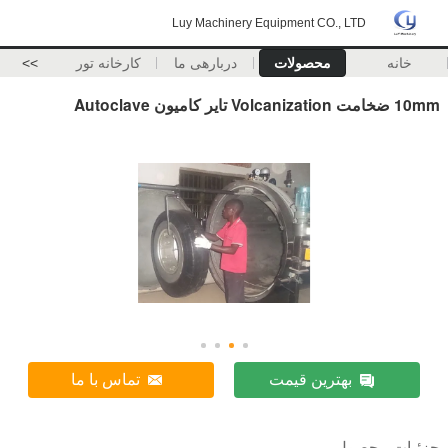
Luy Machinery Equipment CO., LTD
خانه
محصولات
دربارهی ما
کارخانه تور
>>
10mm ضخامت Volcanization تایر کامیون Autoclave
بهترین قیمت
تماس با ما
جزئیات محصول