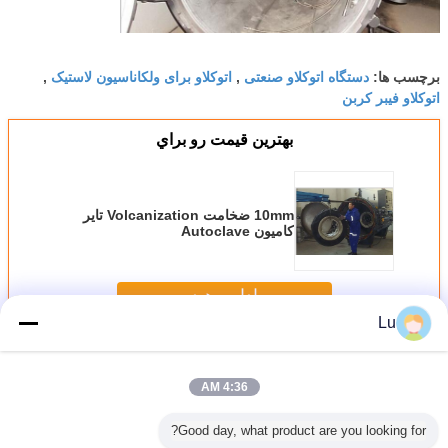
دستگاه اتوکلاو صنعتی
اتوکلاو برای ولکاناسیون لاستیک
برچسب ها:
,
,
اتوکلاو فیبر کربن
بهترين قيمت رو براي
10mm ضخامت Volcanization تایر
کامیون Autoclave
ادامه هید
Lu
اتوکلاو خشک کننده لاستیک
بیش
4:36 AM
Good day, what product are you looking for?