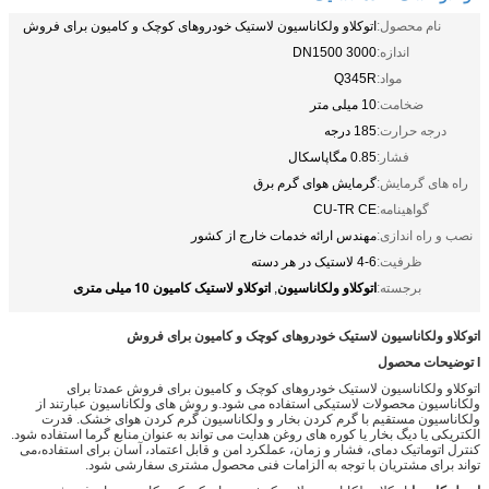
نام محصول:
اتوکلاو ولکاناسیون لاستیک خودروهای کوچک و کامیون برای فروش
اندازه:
DN1500 3000
مواد:
Q345R
ضخامت:
10 میلی متر
درجه حرارت:
185 درجه
فشار:
0.85 مگاپاسکال
راه های گرمایش:
گرمایش هوای گرم برق
گواهینامه:
CU-TR CE
نصب و راه اندازی:
مهندس ارائه خدمات خارج از کشور
ظرفیت:
4-6 لاستیک در هر دسته
اتوکلاو ولکاناسیون
اتوکلاو لاستیک کامیون 10 میلی متری
برجسته:
,
اتوکلاو ولکاناسیون لاستیک خودروهای کوچک و کامیون برای فروش
I توضیحات محصول
اتوکلاو ولکاناسیون لاستیک خودروهای کوچک و کامیون برای فروش عمدتا برای
ولکاناسیون محصولات لاستیکی استفاده می شود.و روش های ولکاناسیون عبارتند از
ولکاناسیون مستقیم با گرم کردن بخار و ولکاناسیون گرم کردن هوای خشک. قدرت
الکتریکی یا دیگ بخار یا کوره های روغن هدایت می تواند به عنوان منابع گرما استفاده شود.
کنترل اتوماتیک دمای، فشار و زمان، عملکرد امن و قابل اعتماد، آسان برای استفاده،می
تواند برای مشتریان با توجه به الزامات فنی محصول مشتری سفارشی شود.