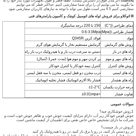
یادداشت
:اگر مدل فوق در دسترس نیست، لطفاً قطر و طول تجهیزات مورد نیاز خود را به
ما بگویید. ما می توانیم آن را برای شما سفارشی کنیم. حداکثر قطر که می توانیم
سفارشی کنیم 4.5 متر است،طول می تواند با توجه به نیازهای کاربران سفارشی شود.
III اتوکلاو برای فروش لوله های اتومبیل کوچک و کامیون پارامترهای فنی
دمای طراحی ((°C)
150 تا 220 درجه سانتیگراد
فشار طراحی ((Mpa)
0.6-3.0Mpa
مواد
فولاد کربن Q345R
روش های گرمایش
گرمایش مستقیم بخار یا گرمایش هوای گرم
راه هاي در باز
دستي به سرعت درب باز و یا هیدرولیک درب باز راه
راه های مهر و موم
پر کردن مهر و موم هوا (مدت عمر1-2سال)
روش های کنترل
کنترل نیمه خودکار یا کنترل خودکار
راه های ایمنی
درب مخزن دو قفل ایمنی، مخزن با سه قفل ایمنی
راه های هشدار
فشار بالا آلارم اتوماتیک فشار تخلیه اتوماتیک
درجه حرارت یکسان
±1-2°C
تفاوت فشار
<±0.01mpa
سوالات عمومی
1روش جوشکاري چيه؟
جوش قوس خودکار زیر آب، دارای مزایای کیفیت جوش خوب و ظاهر جوش خوب است.و
شرکت ما دارای تشخیص خاص خاص نقص برای اطمینان از کیفیت ماشین است
2روش در باز چيست؟
در رو دستي باز کنيد، در رو با برق باز کنيد، در رو با هيدروليک باز کنيد
روش قفل ایمنی فشار خودکار و روش قفل ایمنی دستی، مشکل ایمنی عملکرد اشتباه را