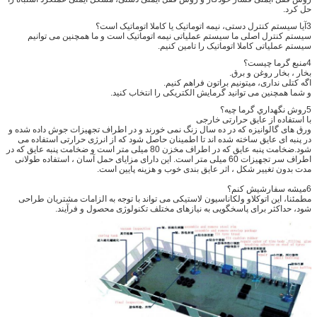
حل کرد.
3آیا سیستم کنترل دستی، نیمه اتوماتیک یا کاملا اتوماتیک است؟
سیستم کنترل اصلی ما سیستم عملیاتی نیمه اتوماتیک است و ما همچنین می توانیم
سیستم عملیاتی کاملا اتوماتیک را تامین کنیم.
4منبع گرما چيست؟
بخار ، بخار روغن و برق.
اگه کتلی نداری، میتونیم براتون فراهم کنیم.
و شما همچنین می توانید گرمایش الکتریکی را انتخاب کنید.
5روش نگهداري گرما چيه؟
با استفاده از عایق حرارتی خارجی
ورق های گالوانیزه که در ده سال زنگ نمی خورند و در اطراف تجهیزات جوش داده شده و
در پنبه ای عایق ساخته شده اند تا اطمینان حاصل شود که از انرژی حرارتی استفاده می
شود.ضخامت پنبه عایق که در اطراف مخزن 80 میلی متر است و ضخامت پنبه عایق که در
اطراف سر تجهیزات 60 میلی متر است. این دارای مزایای حمل آسان ، استفاده طولانی
مدت بدون تغییر شکل ، اثر عایق بندی خوب و هزینه پایین است.
6میشه سفارشیش کنم؟
مطمئنا، این اتوکلاو ولکاناسیون لاستیکی می تواند با توجه به الزامات مشتریان طراحی
شود، حداکثر برای پاسخگویی به نیازهای مختلف تکنولوژی محصول و فرآیند.