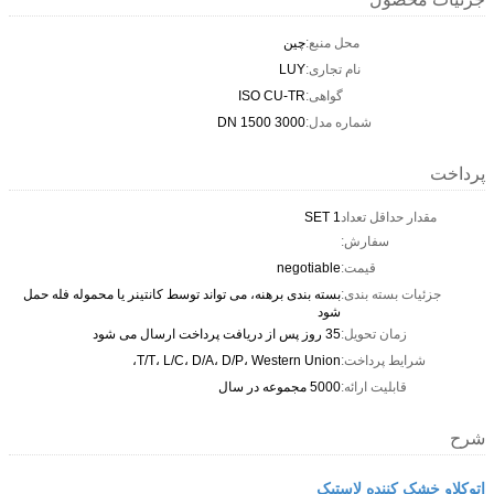
محل منبع:
چین
نام تجاری:
LUY
گواهی:
ISO CU-TR
شماره مدل:
DN 1500 3000
پرداخت
مقدار حداقل تعداد
1 SET
سفارش:
قیمت:
negotiable
جزئیات بسته بندی:
بسته بندی برهنه، می تواند توسط کانتینر یا محموله فله حمل
شود
زمان تحویل:
35 روز پس از دریافت پرداخت ارسال می شود
شرایط پرداخت:
T/T، L/C، D/A، D/P، Western Union،
قابلیت ارائه:
5000 مجموعه در سال
شرح
اتوکلاو خشک کننده لاستیک