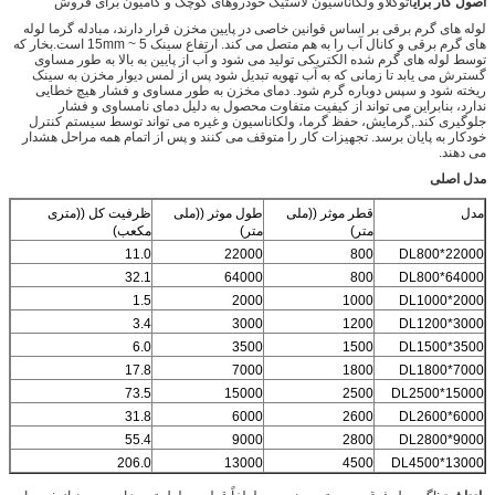
اصول کار برای
اتوکلاو ولکاناسیون لاستیک خودروهای کوچک و کامیون برای فروش
لوله های گرم برقی بر اساس قوانین خاصی در پایین مخزن قرار دارند، مبادله گرما لوله
های گرم برقی و کانال آب را به هم متصل می کند. ارتفاع سینک 5 ~ 15mm است.بخار که
توسط لوله های گرم شده الکتریکی تولید می شود و آب از پایین به بالا به طور مساوی
گسترش می یابد تا زمانی که به آب تهویه تبدیل شود پس از لمس دیوار مخزن به سینک
ریخته شود و سپس دوباره گرم شود. دمای مخزن به طور مساوی و فشار هیچ خطایی
ندارد، بنابراین می تواند از کیفیت متفاوت محصول به دلیل دمای نامساوی و فشار
جلوگیری کند.,گرمایش، حفظ گرما، ولکاناسیون و غیره می تواند توسط سیستم کنترل
خودکار به پایان برسد. تجهیزات کار را متوقف می کنند و پس از اتمام همه مراحل هشدار
می دهند.
مدل اصلی
مدل
قطر موثر ((ملی
طول موثر ((ملی
ظرفیت کل ((متری
متر)
متر)
مکعب)
11.0
22000
800
DL800*22000
32.1
64000
800
DL800*64000
1.5
2000
1000
DL1000*2000
3.4
3000
1200
DL1200*3000
6.0
3500
1500
DL1500*3500
17.8
7000
1800
DL1800*7000
73.5
15000
2500
DL2500*15000
31.8
6000
2600
DL2600*6000
55.4
9000
2800
DL2800*9000
206.0
13000
4500
DL4500*13000