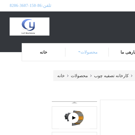
تلفن:
86-150-3607-8206
ارهی ما
محصولات
خانه
کارخانه تصفیه چوب
محصولات
خانه