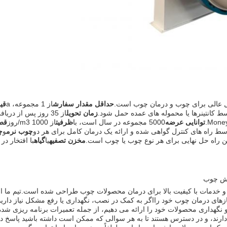
ل عالی برای چوب و درمان چوب است.
حداقل مقدار سفارش
از 1 مجموعه، a
قیم
سط کانتینرها یا محموله های عمده حمل شود.
زمان تحویل
توانایی عرضه
5000 مجموعه در سال است، با
ظرفیت
از 1000 m3/روز
قط
چوب نرم
و
چ
مخزن تصفیه
یا
گیاه
با افتخار د
ازش چوب
ازهای درمان چوب خود رااگر به کمک در نصب، نگهداری یا رفع مشکل نیاز دارید، 
نگهداری محصولات خود را ارائه می دهیم، از جمله تعمیرات برنامه ریزی شد
ارند، و در دسترس هستند تا به هر سوالی که ممکن است داشته باشید پاسخ ده