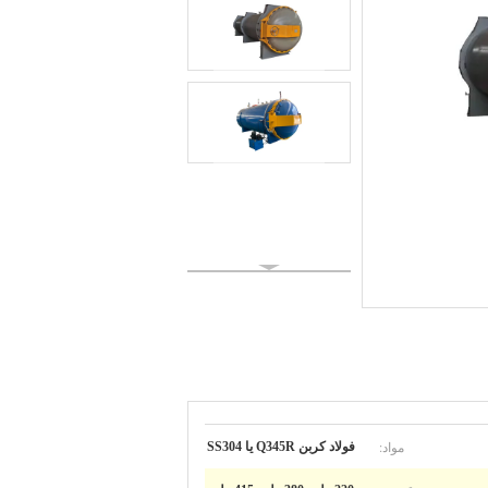
مواد:
فولاد کربن Q345R یا SS304