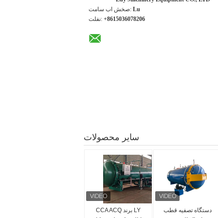
Lu
تماس با شخص:
+8615036078206
تلفن:
سایر محصولات
دستگاه تصفیه قطب
LY برند CCA ACQ