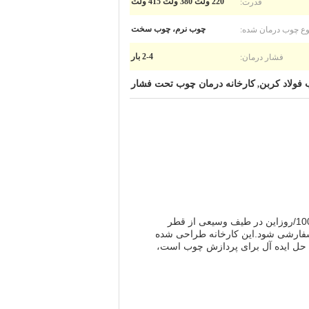
قدرت:
220 ولت 380 ولت 415 ولت
وع چوب درمان شده:
چوب نرم، چوب سخت
فشار درمان:
2-4 بار
 فولاد کربن
کارخانه درمان چوب تحت فشار
,
کارخانه تصفیه چوب برای ارائه یک راه حل کارآمد و قابل اعتماد برای تصفیه چوب طراحی شده است.با ظرفیت تا 1000m3/روزاین در طیف وسیعی از قطر
ه نیازهای خاص سفارشی شود.این کارخانه طراحی شده
د.، و از 220V، 380V یا 415V تغذیه می شود. این یک راه حل ایده آل برای پردازش چوب است،