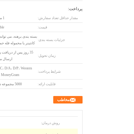
پرداخت:
مقدار حداقل تعداد سفارش:
1 مجموعه
قیمت:
ble
بسته بندی برهنه، می توان
جزئیات بسته بندی:
کانتینر یا محموله فله ح
35 روز پس از دریافت 
زمان تحویل:
ارسال م
/C، D/A، D/P، Western
شرایط پرداخت:
، MoneyGram
قابلیت ارائه:
5000 مجموعه در سال
مخاطب
روش درمان: