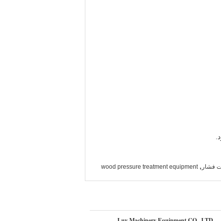
.
,
حت فشار
wood pressure treatment equipment
Luy Machinery Equipment CO., LTD