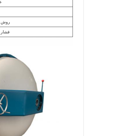
ع
روش د
فشار 