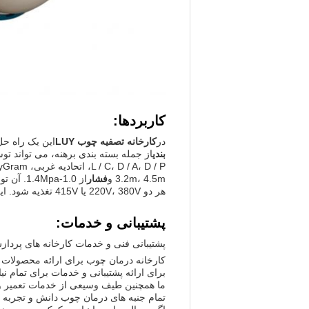
کاربردها:
در
کارخانه تصفیه چوب LUY
این یک راه ح
بندی
از جمله بسته بندی برهنه، می تواند تو
L / C، D / A، D / P، اتحادیه غربی، MoneyGram.
3.2m، 4.5m و
فشار
از 1.0-1.4Mpa. آن توسط راه های کنترل گواهی شده و ارائه یک درمان کامل برای هر دو
هر دو 220V، 380V یا 415V تغذیه شود. این راه حل نهایی برای هر نوع چوب یا چوب است.
پشتیبانی و خدمات:
پشتیبانی فنی و خدمات کارخانه های پرد
برای ارائه پشتیبانی و خدمات برای تمام نی
ما همچنین طیف وسیعی از خدمات تعمیر و 
تمام جنبه های درمان چوب دانش و تجربه د