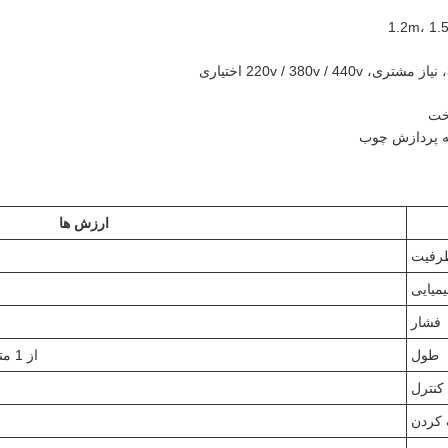
خت
ه پردازش چوب
ارزش ها
رفیت
میایی
فشار
طول
از 1 متر تا 60 متر (ممکن است سفارشی شود)
کنترل
کردن