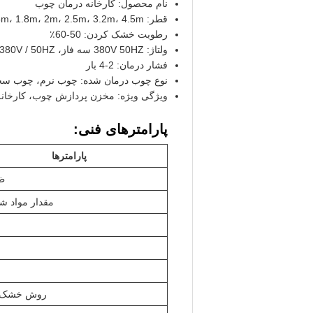
نام محصول: کارخانه درمان چوب
قطر: 1.2m، 1.5m، 1.8m، 2m، 2.5m، 3.2m، 4.5m
رطوبت خشک کردن: 50-60٪
ولتاژ: 380V 50HZ سه فاز، 380V / 50HZ، نیاز مشتری، 220v / 380v / 440v اختیاری
فشار درمان: 2-4 بار
نوع چوب درمان شده: چوب نرم، چوب س
ویژگی ویژه: مخزن پردازش چوب، کارخان
پارامترهای فنی:
پارامترها
ظ
مقدار مواد شی
روش خشک 