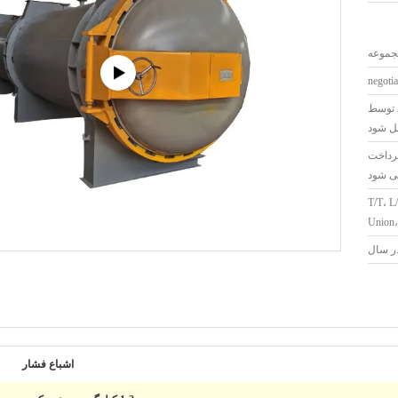
negotia
د توسط
مل شود
پرداخت
ی شود
T/T، L
Union
اشباع فشار