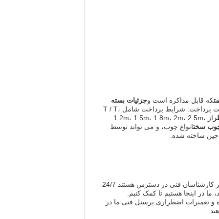
ت
که قابل مذاکره است و
جزئیات بسته
از 35 روز پس از دریافت پرداخت. شرایط پرداخت شامل T / T،
ر
از 1.2m، 1.5m، 1.8m، 2m، 2.5m،
وب سخت
انواع چوب، و می تواند توسط
ر چين ساخته شده.
کارخانه درمان چوب برای ارائه محصولات و خدمات با کیفیت بالا برای درمان محصولات چوب طراحی شده است.تیم ما از کارشناسان فنی در دسترس هستند 24/7
ما در اینجا هستیم تا کمک کنیم.
ه و تعمیرات اضطراری.پرسنل فنی ما در
ند.