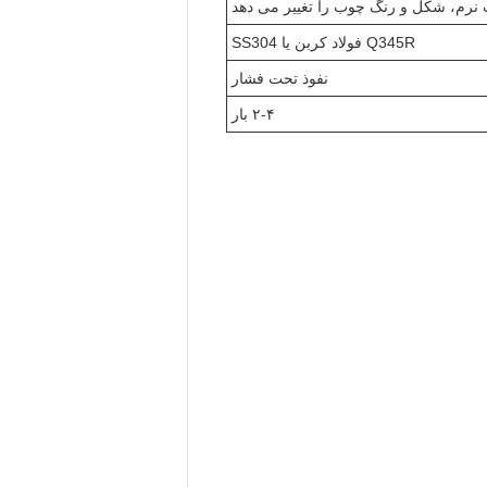
نرم، شکل و رنگ چوب را تغییر می دهد
Q345R فولاد کربن یا SS304
نفوذ تحت فشار
۲-۴ بار