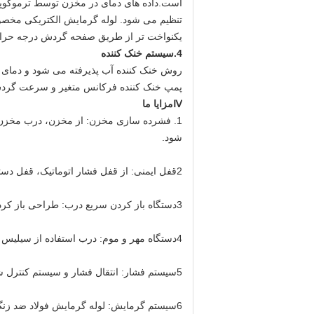
یکنواخت تر از طریق صفحه گردش درجه حرارت
4.
سیستم خنک کننده
پمپ خنک کننده فرکانس متغیر و سرعت گردش فن
Ⅳ
مزایا ما
1. فشرده سازی مخزن: از مخزن، درب مخزن، موت
شود.
2قفل ایمنی: از قفل فشار اتوماتیک، قفل دستی، دستگاه هشدار فشار بیش از حد ساخته شده است.
3دستگاه باز کردن سریع درب: طراحی باز کردن سریع دستی یا اتوماتیک، حتی اگر برق خاموش شود، می تواند درب را روشن و بسته کند.
4دستگاه مهر و موم: درب استفاده از سیلیس ژل پر کردن هوا، آن را می تواند تحمل 500 درجه، شکل دادن به یک ظرف بسته شده با دمای بالا با فشار بالا
5سیستم فشار: انتقال فشار و سیستم کنترل شامل کمپرسور هوا، مخزن مخزن، شیر کنترل فشار، لوله، ترانسفورماتور فشار و فشار سنج.
6سیستم گرمایش: لوله گرمایش فولاد ضد زنگ،