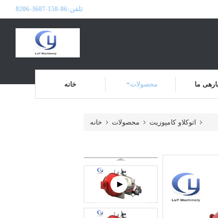
تلفن:
86-150-3607-8206
ارهی ما
محصولات
خانه
اتوکلاو کامپوزیت
محصولات
خانه