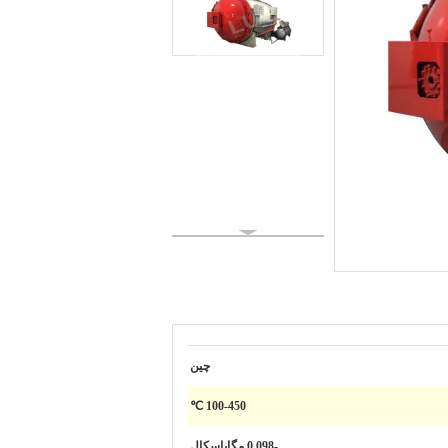
چین
100-450 ℃
-0.098 مگاپاسکال