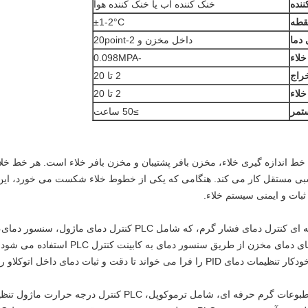
نده
خنک کننده آب یا خنک کننده هوا
قطه
±1-2°C
 دما
داخل مخزن و 2-20point
خلاء
-0.098MPA
راج
2 تا 20
خلاء
2 تا 20
ستمر
≥50 ساعت
 اندازه گیری خلاء، مخزن بافر پشتیبان و مخزن بافر خلاء است. هر خط خلاء
بی مستقل کار می کند. هنگامی که یکی از خطوط خلاء شکست می خورد، این خ
بات و ایمنی سیستم خلاء.
سیستم کنترل استفاده می کند نرم افزار حرفه ای کنترل دمای فشار گرم، که
اتصالماژول کنترل دمای PL برای انتقال داده ها
ت و ثبات دمای داخل اتوکلاو را تضمین کند.
با استفاده از نرم افزار کنترل درجه حرارت مطبوعات گرم حرفه ای، 