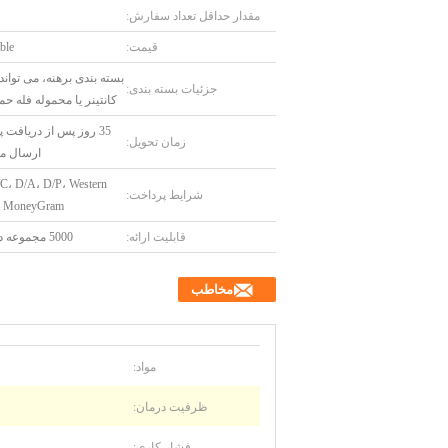
مقدار حداقل تعداد سفارش:
قیمت:
ble
بسته بندی برهنه، می توان
جزئیات بسته بندی:
کانتینر یا محموله فله ح
35 روز پس از دریافت 
زمان تحویل:
ارسال م
/C، D/A، D/P، Western
شرایط پرداخت:
، MoneyGram
قابلیت ارائه:
5000 مجموعه در سال
مخاطب
مواد:
ظرفیت درمان:
فشار کاری: