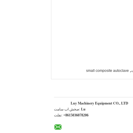
,
ت
small composite autoclave
Luy Machinery Equipment CO., LTD
Lu
تماس با شخص:
+8615036078206
تلفن: